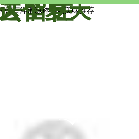
去留住
这个夏天
福州百洋清凉钵钵鸡美味推荐